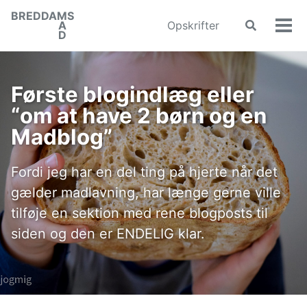
Skip
Skip
Skip
BREDDA
M
S
to
to
to
A
Opskrifter
Toggle
Vis/
D
search
primary
content
footer
men
navigation
Første blogindlæg eller
“om at have 2 børn og en
Madblog”
Fordi jeg har en del ting på hjerte når det
gælder madlavning, har længe gerne ville
tilføje en sektion med rene blogposts til
siden og den er ENDELIG klar.